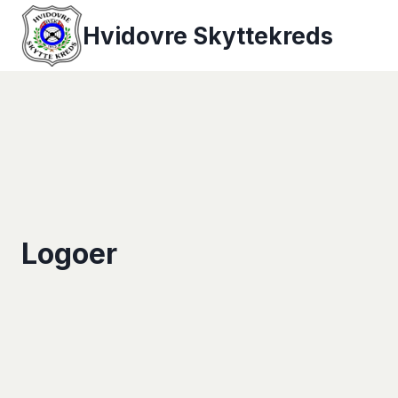
Fortsæt
Hvidovre Skyttekreds
til
indhold
Logoer