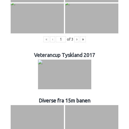
«
‹
of
3
›
»
Veterancup Tyskland 2017
Diverse fra 15m banen