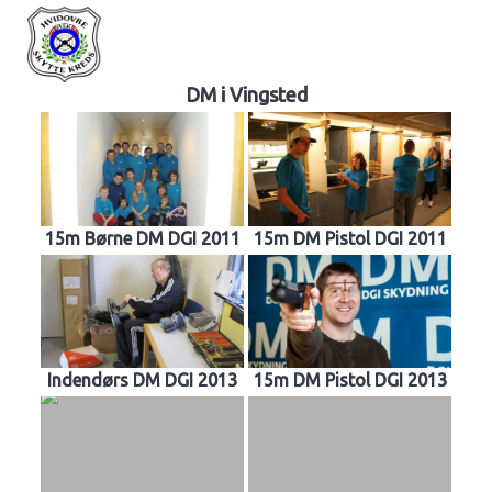
Fortsæt
Hvidovre Skyttekreds
til
indhold
DM i Vingsted
15m Børne DM DGI 2011
15m DM Pistol DGI 2011
Indendørs DM DGI 2013
15m DM Pistol DGI 2013