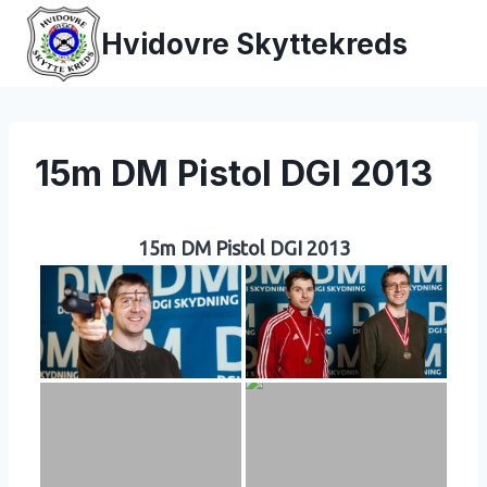
Fortsæt
Hvidovre Skyttekreds
til
indhold
15m DM Pistol DGI 2013
15m DM Pistol DGI 2013