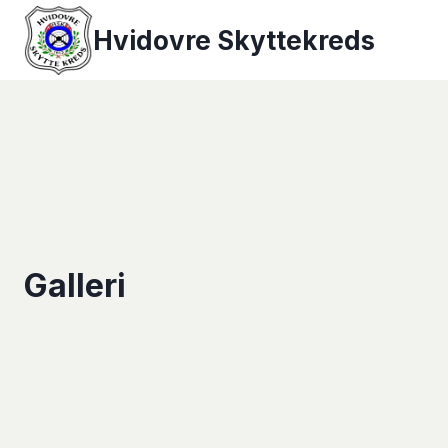
Fortsæt
Hvidovre Skyttekreds
til
indhold
Galleri