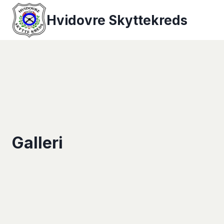
Fortsæt
Hvidovre Skyttekreds
til
indhold
Galleri