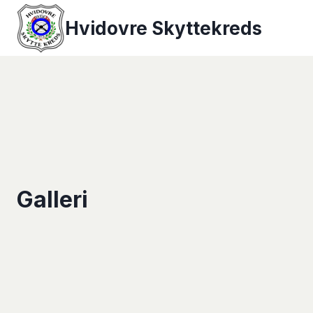
Fortsæt
Hvidovre Skyttekreds
til
indhold
Galleri